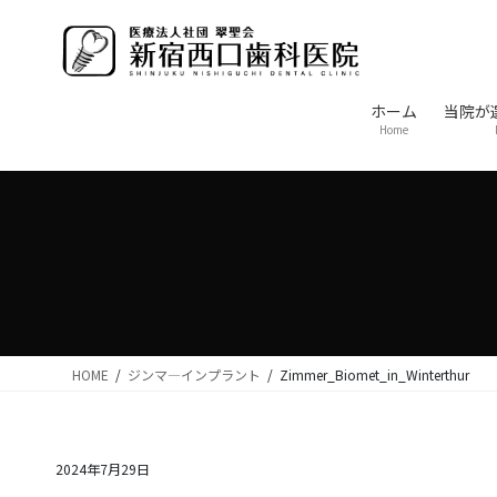
コ
ナ
ン
ビ
テ
ゲ
ン
ー
ホーム
当院が
ツ
シ
Home
に
ョ
移
ン
動
に
移
動
HOME
ジンマ―インプラント
Zimmer_Biomet_in_Winterthur
2024年7月29日