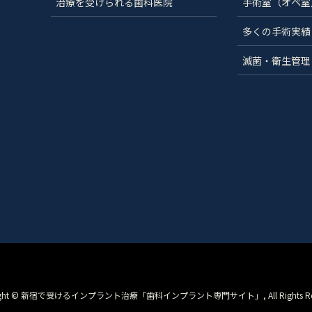
治療を受けられる歯科医院
手術室（オペ室
多くの手術実績
滅菌・衛生管理
right © 新宿で受けるインプラント治療「歯科インプラント専門サイト」, All Rights Rese