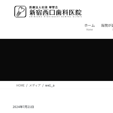
コ
ナ
ン
ビ
テ
ゲ
ン
ー
ホーム
当院が
ツ
シ
Home
に
ョ
移
ン
動
に
移
動
HOME
メディア
we1_a
2024年7月21日