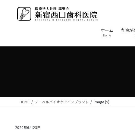
コ
ナ
ン
ビ
テ
ゲ
ン
ー
ホーム
当院が
ツ
シ
Home
に
ョ
移
ン
動
に
移
動
HOME
ノーベルバイオケアインプラント
image (5)
2020年6月23日