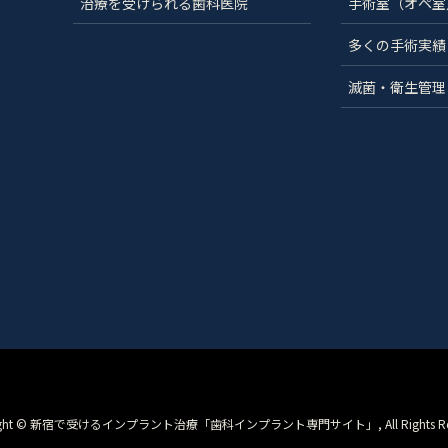
治療を受けられる歯科医院
手術室（オペ室
多くの手術実績
滅菌・衛生管理
right © 新宿で受けるインプラント治療「歯科インプラント専門サイト」, All Rights Rese