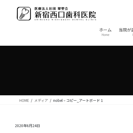
コ
ナ
ン
ビ
テ
ゲ
ン
ー
ホーム
当院が
ツ
シ
Home
に
ョ
移
ン
動
に
移
動
HOME
メディア
nobel – コピー_アートボード 1
2020年6月24日