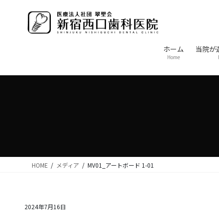
コ
ナ
ン
ビ
テ
ゲ
ン
ー
ホーム
当院が
ツ
シ
Home
に
ョ
移
ン
動
に
移
動
HOME
メディア
MV01_アートボード 1-01
2024年7月16日