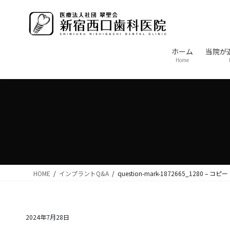
コ
ナ
ン
ビ
テ
ゲ
ン
ー
ホーム
当院が
ツ
シ
Home
に
ョ
移
ン
動
に
移
動
HOME
インプラントQ&A
question-mark-1872665_1280 – コピー
2024年7月28日