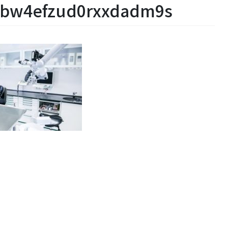
kybw4efzud0rxxdadm9s