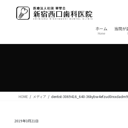
コ
ナ
ン
ビ
テ
ゲ
ン
ー
ホーム
当院が
ツ
シ
Home
に
ョ
移
ン
動
に
移
動
HOME
メディア
dentist-3069416_640-36kybw4efzud0rxxdadm9
2019年3月21日