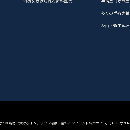
治療を受けられる歯科医院
手術室（オペ室
多くの手術実績
滅菌・衛生管理
right © 新宿で受けるインプラント治療「歯科インプラント専門サイト」, All Rights Rese