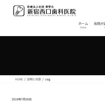
コ
ナ
ン
ビ
テ
ゲ
ン
ー
ホーム
当院が
ツ
シ
Home
に
ョ
移
ン
動
に
移
動
HOME
説明と同意
csrg
2024年7月26日