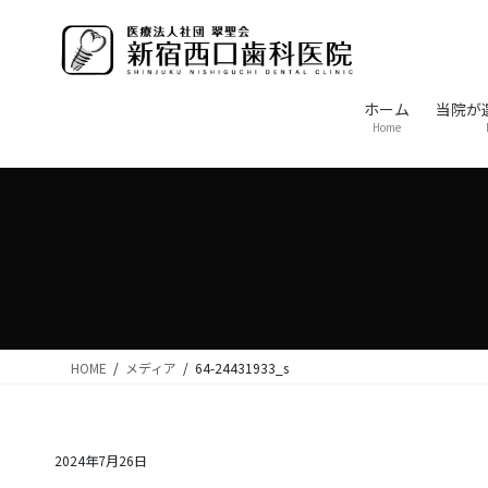
コ
ナ
ン
ビ
テ
ゲ
ン
ー
ホーム
当院が
ツ
シ
Home
に
ョ
移
ン
動
に
移
動
HOME
メディア
64-24431933_s
2024年7月26日